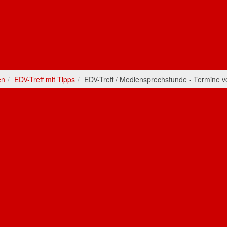
-Treff / Mediensprechstunde - Ter
6
en
EDV-Treff mit Tipps
EDV-Treff / Mediensprechstunde - Termine vo
01. Januar 2026
erationenhaus
EDV-Treff
Senioren
me mit Smartphone, Tablet oder PC - dann ist unser ED
ündiger 1zu1-Beratung genau richtig. Das Angebot wird z
eiwöchentlichen Rhythmus jeweils donnerstags, 11-12
nnstraße 20, Altötting.
lberatung, maximal 30 Minuten.
Bitte mit Anmeldung
b
ing e.V., Geschäftsstelle Telefon 08671 9268750 oder pe
ts geschützt! Zur Anzeige muss JavaScript eingeschalt