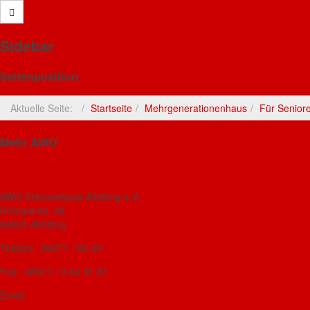
Kontakt / Team
EDV
Anfahrt
Sidebar
202
Generationenfrühstück
Seitenposition
Details
Das Generationenfrühstück - jeden
Aktuelle Seite:
Startseite
Mehrgenerationenhaus
Für Senior
Dienstag bei uns im
Mehrgenerationenhaus um 9 Uhr
Mehrgen
Mehr AWO
(außerhalb der Schulferien)
.
Proble
Nächster Termin:
AWO Kreisverband Altötting
halbst
Dienstag,
15.September 2026
!Schöne
Ferien!
AWO Kreisverband Altötting e.V.
Im zw
Hillmannstr. 20
Weitere Informationen entnehmen Sie
Hillma
84503 Altötting
bitte dem
Flyer
. (PDF)
Telefon: 08671 / 66 39
Einze
Altött
Fax: 08671 / 9 24 51 87
Generationentanz-Termine
Spambo
Email:
awo-kv-aoe@t-online.de
bis Ende 2026