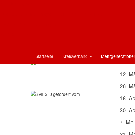
AWO-Mehrgenerationenhaus
Patenschaftsprogramm -
Term
Das AWO-Journal - Magazin für mehr Lebensfreude
Menschen stärken Menschen
AWO Landesverband Bayern
15. J
Aktuelle Informationen zu dem
AWO Oberbayern
Patenschaftsprogramm der AWO
29. Ja
entnehmen Sie bitte dem
Flyer
. (PDF)
AWO AÖ
12. F
Unsere Förderer:
Startseite
Kreisverband
Mehrgeneration
26. Fe
12. M
26. M
16. Ap
30. Ap
7. Ma
21. M