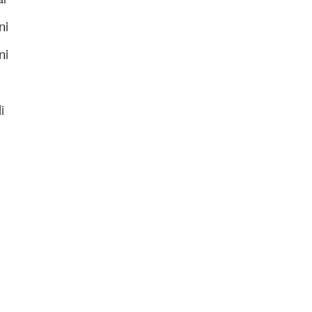
ni
ni
i