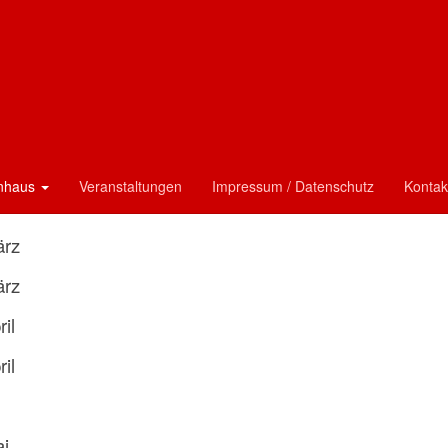
ine 2026
anuar
nuar
ebruar
enhaus
Veranstaltungen
Impressum / Datenschutz
Kontak
bruar
ärz
ärz
ril
ril
i
ai