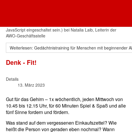
AWO Oberbayern
AWO AÖ
Anmeldungen unter 08671/6639 oder per Mail (
Diese E-Mail-
Adresse ist vor Spambots geschützt! Zur Anzeige muss
JavaScript eingeschaltet sein.
) bei Natalia Laib, Leiterin der
AWO-Geschäftsstelle
Weiterlesen: Gedächtnistraining für Menschen mit beginnender
Denk - Fit!
Details
13. März 2023
Gut für das Gehirn – 1x wöchentlich, jeden Mittwoch von
10.45 bis 12.15 Uhr, für 60 Minuten Spiel & Spaß und alle
fünf Sinne fordern und fördern.
Was stand auf dem vergessenen Einkaufszettel? Wie
heißt die Person von geraden eben nochmal? Wann