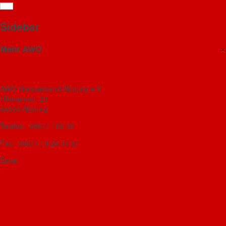
Mehrgenerationenhaus
Sidebar
Gedächtnistraining für Menschen mit
beginnender Alzheimer-Demenz
×
Mehr AWO
AWO Kreisverband Altötting
Details
18. Mai 2024
AWO Kreisverband Altötting e.V.
Hillmannstr. 20
Kostenlos reinschnuppern beim
bewegten
84503 Altötting
Gedächtnistraining für Menschen mit
beginnender
Telefon: 08671 / 66 39
Alzheimer-Demenz
und deren Angehörige
Fax: 08671 / 9 24 51 87
Das Schnuppertraining ist am
Email:
awo-kv-aoe@t-online.de
Mittwoch, 12. Juni 2026
AWO-Mehrgenerationenhaus
von 9.30 bis ca. 10.30 Uhr
Das AWO-Journal - Magazin für mehr Lebensfreude
im AWO Mehrgenerationenhaus
AWO Landesverband Bayern
Altötting.