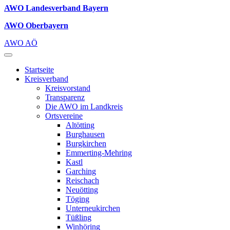
AWO Landesverband Bayern
AWO Oberbayern
AWO AÖ
Startseite
Kreisverband
Kreisvorstand
Transparenz
Die AWO im Landkreis
Ortsvereine
Altötting
Burghausen
Burgkirchen
Emmerting-Mehring
Kastl
Garching
Reischach
Neuötting
Töging
Unterneukirchen
Tüßling
Winhöring