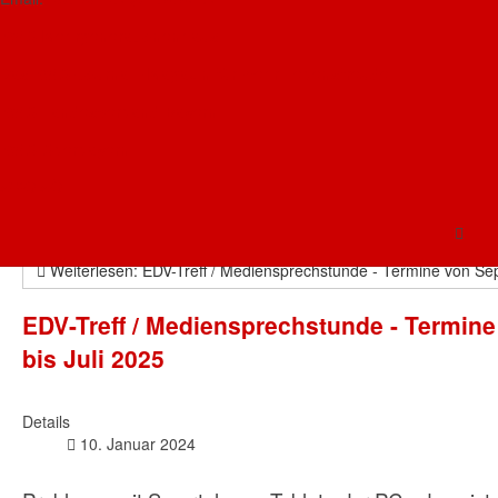
AWO-Mehrgenerationenhaus
Details
Das AWO-Journal - Magazin für mehr Lebensfreude
24. Juli 2025
AWO Landesverband Bayern
Probleme mit Smartphone, Tablet oder PC - dann
AWO Oberbayern
ist unser EDV-Treff / Mediensprechstunde mit
AWO AÖ
halbstündiger 1zu1-Beratung genau richtig. Das
Angebot wird zeitweise mit Kurzreferaten ergänzt.
Weiterlesen: EDV-Treff / Mediensprechstunde - Termine von S
EDV-Treff / Mediensprechstunde - Termin
bis Juli 2025
Details
10. Januar 2024