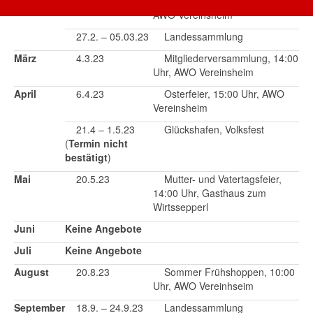
16.2.23
Weiberfasching, 15:00 Uhr,
AWO Vereinsheim
27.2. – 05.03.23
Landessammlung
März
4.3.23
Mitgliederversammlung, 14:00
Uhr, AWO Vereinsheim
April
6.4.23
Osterfeier, 15:00 Uhr, AWO
Vereinsheim
21.4 – 1.5.23
Glückshafen, Volksfest
(
Termin nicht
bestätigt
)
Mai
20.5.23
Mutter- und Vatertagsfeier,
14:00 Uhr, Gasthaus zum
Wirtssepperl
Juni
Keine Angebote
Juli
Keine Angebote
August
20.8.23
Sommer Frühshoppen, 10:00
Uhr, AWO Vereinhseim
September
18.9. – 24.9.23
Landessammlung