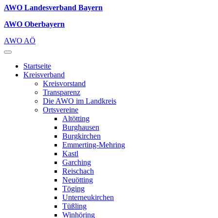
AWO Landesverband Bayern
AWO Oberbayern
AWO AÖ
Startseite
Kreisverband
Kreisvorstand
Transparenz
Die AWO im Landkreis
Ortsvereine
Altötting
Burghausen
Burgkirchen
Emmerting-Mehring
Kastl
Garching
Reischach
Neuötting
Töging
Unterneukirchen
Tüßling
Winhöring