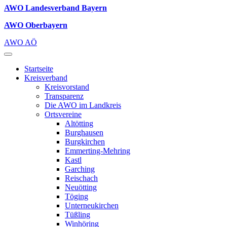
AWO Landesverband Bayern
AWO Oberbayern
AWO AÖ
Startseite
Kreisverband
Kreisvorstand
Transparenz
Die AWO im Landkreis
Ortsvereine
Altötting
Burghausen
Burgkirchen
Emmerting-Mehring
Kastl
Garching
Reischach
Neuötting
Töging
Unterneukirchen
Tüßling
Winhöring