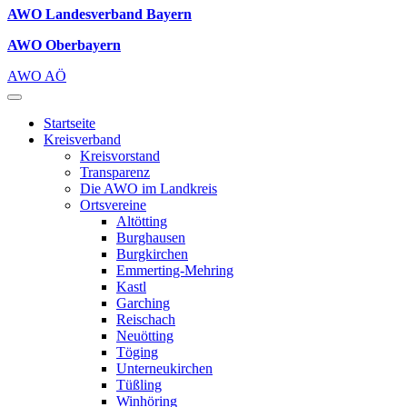
AWO Landesverband Bayern
AWO Oberbayern
AWO AÖ
Startseite
Kreisverband
Kreisvorstand
Transparenz
Die AWO im Landkreis
Ortsvereine
Altötting
Burghausen
Burgkirchen
Emmerting-Mehring
Kastl
Garching
Reischach
Neuötting
Töging
Unterneukirchen
Tüßling
Winhöring