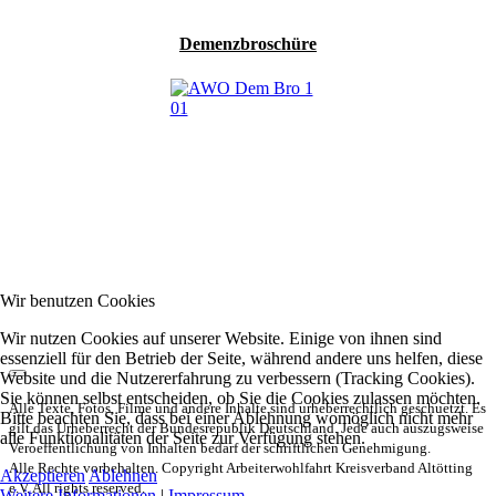
Demenzbroschüre
Wir benutzen Cookies
Wir nutzen Cookies auf unserer Website. Einige von ihnen sind
essenziell für den Betrieb der Seite, während andere uns helfen, diese
Website und die Nutzererfahrung zu verbessern (Tracking Cookies).
Sie können selbst entscheiden, ob Sie die Cookies zulassen möchten.
Alle Texte, Fotos, Filme und andere Inhalte sind urheberrechtlich geschuetzt. Es
Bitte beachten Sie, dass bei einer Ablehnung womöglich nicht mehr
gilt das Urheberrecht der Bundesrepublik Deutschland. Jede auch auszugsweise
alle Funktionalitäten der Seite zur Verfügung stehen.
Veroeffentlichung von Inhalten bedarf der schriftlichen Genehmigung.
Alle Rechte vorbehalten. Copyright Arbeiterwohlfahrt Kreisverband Altötting
Akzeptieren
Ablehnen
e.V. All rights reserved.
Weitere Informationen
|
Impressum