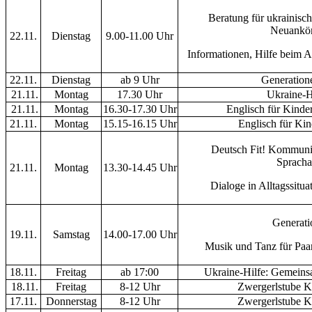
Beratung für ukrainisch
Neuankö
22.11.
Dienstag
9.00-11.00 Uhr
Informationen, Hilfe beim A
22.11.
Dienstag
ab 9 Uhr
Generation
21.11.
Montag
17.30 Uhr
Ukraine-H
21.11.
Montag
16.30-17.30 Uhr
Englisch für Kinder
21.11.
Montag
15.15-16.15 Uhr
Englisch für Kin
Deutsch Fit! Kommunik
Spracha
21.11.
Montag
13.30-14.45 Uhr
Dialoge in Alltagssitu
Generati
19.11.
Samstag
14.00-17.00 Uhr
Musik und Tanz für Paar
18.11.
Freitag
ab 17:00
Ukraine-Hilfe: Gemeins
18.11.
Freitag
8-12 Uhr
Zwergerlstube K
17.11.
Donnerstag
8-12 Uhr
Zwergerlstube K