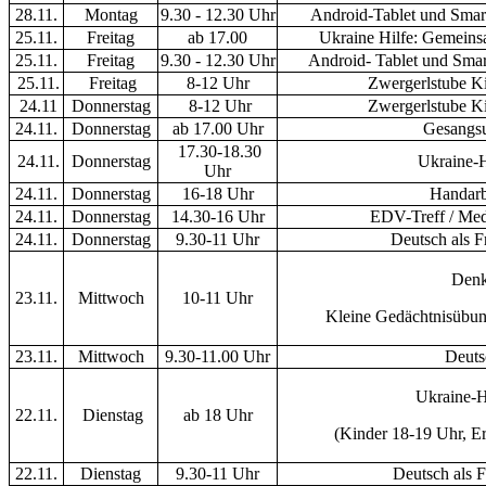
28.11.
Montag
9.30 - 12.30 Uhr
Android-Tablet und Smar
25.11.
Freitag
ab 17.00
Ukraine Hilfe: Gemeins
25.11.
Freitag
9.30 - 12.30 Uhr
Android- Tablet und Smar
25.11.
Freitag
8-12 Uhr
Zwergerlstube K
24.11
Donnerstag
8-12 Uhr
Zwergerlstube K
24.11.
Donnerstag
ab 17.00 Uhr
Gesangsu
17.30-18.30
24.11.
Donnerstag
Ukraine-H
Uhr
24.11.
Donnerstag
16-18 Uhr
Handarbe
24.11.
Donnerstag
14.30-16 Uhr
EDV-Treff / Med
24.11.
Donnerstag
9.30-11 Uhr
Deutsch als 
Denk
23.11.
Mittwoch
10-11 Uhr
Kleine Gedächtnisübun
23.11.
Mittwoch
9.30-11.00 Uhr
Deuts
Ukraine-H
22.11.
Dienstag
ab 18 Uhr
(Kinder 18-19 Uhr, E
22.11.
Dienstag
9.30-11 Uhr
Deutsch als 