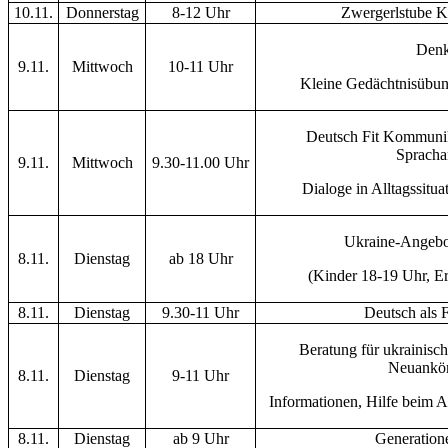
10.11.
Donnerstag
8-12 Uhr
Zwergerlstube K
Denk
9.11.
Mittwoch
10-11 Uhr
Kleine Gedächtnisübun
Deutsch Fit Kommunik
Spracha
9.11.
Mittwoch
9.30-11.00 Uhr
Dialoge in Alltagssitu
Ukraine-Angebo
8.11.
Dienstag
ab 18 Uhr
(Kinder 18-19 Uhr, E
8.11.
Dienstag
9.30-11 Uhr
Deutsch als 
Beratung für ukrainisch
Neuankö
8.11.
Dienstag
9-11 Uhr
Informationen, Hilfe beim A
8.11.
Dienstag
ab 9 Uhr
Generation