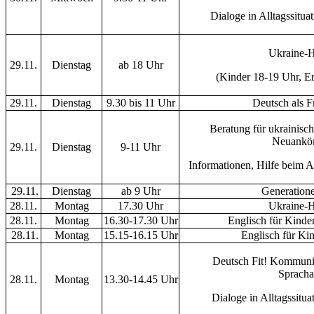
Dialoge in Alltagssitu
Ukraine-H
29.11.
Dienstag
ab 18 Uhr
(Kinder 18-19 Uhr, E
29.11.
Dienstag
9.30 bis 11 Uhr
Deutsch als 
Beratung für ukrainisch
Neuankö
29.11.
Dienstag
9-11 Uhr
Informationen, Hilfe beim A
29.11.
Dienstag
ab 9 Uhr
Generation
28.11.
Montag
17.30 Uhr
Ukraine-H
28.11.
Montag
16.30-17.30 Uhr
Englisch für Kinder
28.11.
Montag
15.15-16.15 Uhr
Englisch für Ki
Deutsch Fit! Kommunik
Spracha
28.11.
Montag
13.30-14.45 Uhr
Dialoge in Alltagssitu