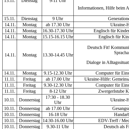
15.11.
Dienstag
9-11 Uhr
Informationen, Hilfe beim 
15.11.
Dienstag
9 Uhr
Generation
14.11.
Montag
ab 17.30 Uhr
Ukraine-H
14.11.
Montag
16.30-17.30 Uhr
Englisch für Kinder
14.11.
Montag
15.15-16.15 Uhr
Englisch für Kin
Deutsch Fit! Kommunik
Spracha
14.11.
Montag
13.30-14.45 Uhr
Dialoge in Alltagssitu
14.11.
Montag
9.15-12.30 Uhr
Computer für Einst
11.11.
Freitag
ab 17.00 Uhr
Ukraine-Hilfe: Gemeins
11.11.
Freitag
9.30-12.30 Uhr
Computer für Einst
11.11.
Freitag
8-12 Uhr
Zwergerlstube K
17:30 - 18.30
10.11.
Donnerstag
Ukraine-H
Uhr
10.11.
Donnerstag
ab 17.00 Uhr
Gesangsu
10.11.
Donnerstag
16-18 Uhr
Handarbe
10.11.
Donnerstag
14:30-16.00 Uhr
EDV-Treff / Med
10.11.
Donnerstag
9.30-11 Uhr
Deutsch als 