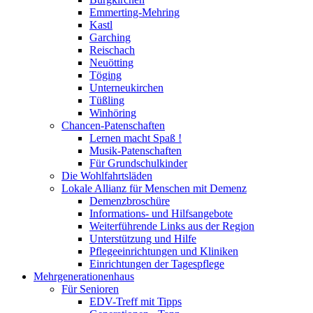
Emmerting-Mehring
Kastl
Garching
Reischach
Neuötting
Töging
Unterneukirchen
Tüßling
Winhöring
Chancen-Patenschaften
Lernen macht Spaß !
Musik-Patenschaften
Für Grundschulkinder
Die Wohlfahrtsläden
Lokale Allianz für Menschen mit Demenz
Demenzbroschüre
Informations- und Hilfsangebote
Weiterführende Links aus der Region
Unterstützung und Hilfe
Pflegeeinrichtungen und Kliniken
Einrichtungen der Tagespflege
Mehrgenerationenhaus
Für Senioren
EDV-Treff mit Tipps