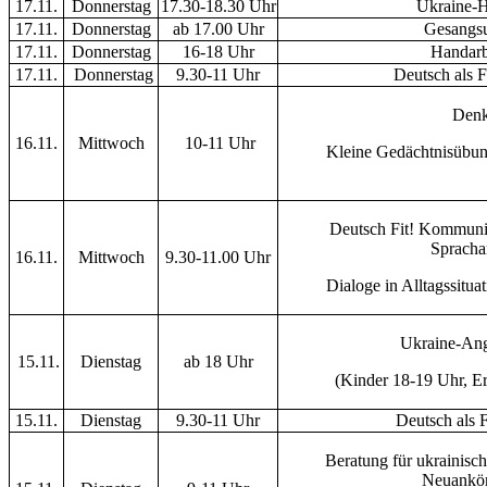
17.11.
Donnerstag
17.30-18.30 Uhr
Ukraine-H
17.11.
Donnerstag
ab 17.00 Uhr
Gesangsu
17.11.
Donnerstag
16-18 Uhr
Handarbe
17.11.
Donnerstag
9.30-11 Uhr
Deutsch als 
Denk
16.11.
Mittwoch
10-11 Uhr
Kleine Gedächtnisübun
Deutsch Fit! Kommunik
Spracha
16.11.
Mittwoch
9.30-11.00 Uhr
Dialoge in Alltagssitu
Ukraine-Ang
15.11.
Dienstag
ab 18 Uhr
(Kinder 18-19 Uhr, E
15.11.
Dienstag
9.30-11 Uhr
Deutsch als 
Beratung für ukrainisch
Neuankö