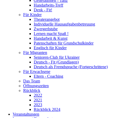
Generationen - Tanz
Handarbeits-Treff
Denk - Fit!
Für Kinder
Theaterangebot
Individuelle Hausaufgabenbetreuung
Zwergerlstube
Lernen macht Spaß !
Handarbeit & Kunst
Patenschaften für Grundschulkinder
Englisch für Kinder
Für Migranten
Senioren-Club für Ukrainer
Deutsch - Fit (Grundlagen)
Deutsch als Fremdsprache (Fortgeschrittene)
Für Erwachsene
Eltern - Coaching
Das Team
Öffnungszeiten
Rückblick
2022
2021
2023
Rückblick 2024
Veranstaltungen