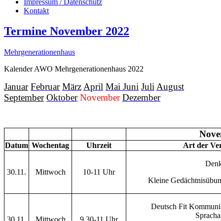
Impressum / Datenschutz
Kontakt
Termine November 2022
Mehrgenerationenhaus
Kalender AWO Mehrgenerationenhaus 2022
Januar
Februar
März
April
Mai
Juni
Juli
August
September
Oktober
November
Dezember
Nove
Datum
Wochentag
Uhrzeit
Art der Ve
Denk
30.11.
Mittwoch
10-11 Uhr
Kleine Gedächtnisübun
Deutsch Fit Kommunik
Spracha
30.11.
Mittwoch
9.30-11 Uhr