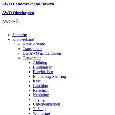
AWO Landesverband Bayern
AWO Oberbayern
AWO AÖ
Startseite
Kreisverband
Kreisvorstand
Transparenz
Die AWO im Landkreis
Ortsvereine
Altötting
Burghausen
Burgkirchen
Emmerting-Mehring
Kastl
Garching
Reischach
Neuötting
Töging
Unterneukirchen
Tüßling
Winhöring