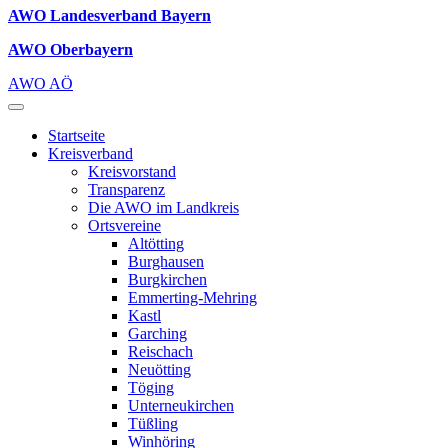
AWO Landesverband Bayern
AWO Oberbayern
AWO AÖ
Startseite
Kreisverband
Kreisvorstand
Transparenz
Die AWO im Landkreis
Ortsvereine
Altötting
Burghausen
Burgkirchen
Emmerting-Mehring
Kastl
Garching
Reischach
Neuötting
Töging
Unterneukirchen
Tüßling
Winhöring