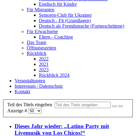
Englisch für Kinder
Für Migranten
Senioren-Club für Ukrainer
Deutsch - Fit (Grundlagen)
Deutsch als Fremdsprache (Fortgeschrittene)
Für Erwachsene
Eltern - Coaching
Das Team
Öffnungszeiten
Rückblick
2022
2021
2023
Rückblick 2024
Veranstaltungen
Impressum / Datenschutz
Kontakt
Teil des Titels eingeben
Anzeige #
Dieses Jahr wieder: „Latino Party mit
Livemusik von Los Chicos!“