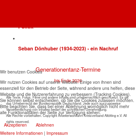
AWO Oberbayern
AWO AÖ
Nicole Schley: AWO wichtiger Partner der
Politik
Seban Dönhuber (1934-2023) - ein Nachruf
Generationentanz-Termine
Wir benutzen Cookies
bis Ende 2026
Wir nutzen Cookies auf unserer Website. Einige von ihnen sind
essenziell für den Betrieb der Seite, während andere uns helfen, diese
Website und die Nutzererfahrung zu verbessern (Tracking Cookies).
Alle Texte, Fotos, Filme und andere Inhalte sind urheberrechtlich geschuetzt. Es gilt
Sie können selbst entscheiden, ob Sie die Cookies zulassen möchten.
das Urheberrecht der Bundesrepublik Deutschland. Jede auch auszugsweise
Bitte beachten Sie, dass bei einer Ablehnung womöglich nicht mehr
Veroeffentlichung von Inhalten bedarf der schriftlichen Genehmigung.
alle Funktionalitäten der Seite zur Verfügung stehen.
Alle Rechte vorbehalten. Copyright Arbeiterwohlfahrt Kreisverband Altötting e.V. All
rights reserved.
Akzeptieren
Ablehnen
Weitere Informationen
|
Impressum