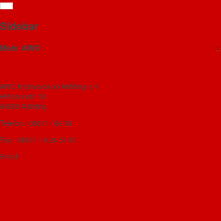
Teil des Titels eingeben
Anzeige #
Sidebar
×
Mehr AWO
AWO Kreisvorstand ab April 2025
AWO Kreisverband Altötting
AWO Kreisverband Altötting e.V.
Hillmannstr. 20
Der Altöttinger AWO-Kreisvorstand ab Juli
84503 Altötting
2021
Telefon: 08671 / 66 39
Fax: 08671 / 9 24 51 87
Helmut Häring bleibt AWO-Kreisvorsitzender
Email:
awo-kv-aoe@t-online.de
AWO-Mehrgenerationenhaus
Kreisvorstand
Das AWO-Journal - Magazin für mehr Lebensfreude
AWO Landesverband Bayern
Kreisvorstand bis 2021