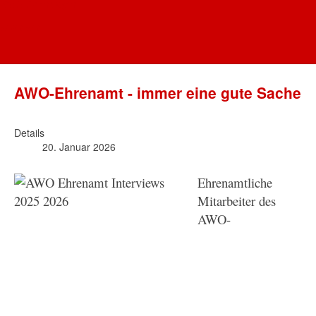
AWO Oberbayern
Mehrgenerationenhaus Altötting, Hillmannstraße 20,
Telefon 08671/6639 oder 9268750 oder per E-Mail an
AWO AÖ
Diese E-Mail-Adresse ist vor Spambots geschützt! Zur
Anzeige muss JavaScript eingeschaltet sein.
AWO-Ehrenamt - immer eine gute Sache
Details
20. Januar 2026
Ehrenamtliche
Mitarbeiter des
AWO-