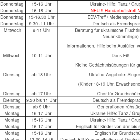
Donnerstag
15-16 Uhr
Ukraine-Hilfe: Tanz / Gr
Donnerstag
16-18 Uhr
NEU !! Handarbeitstreff 
Donnerstag
15-16.30 Uhr
EDV-Treff / Mediensprec
Donnerstag
9.30 -11 Uhr
Deutsch als Fremdspr
Mittwoch
9-11 Uhr
Beratung für ukrainische Flüchtli
Neuankömmlinge)
Informationen, Hilfe beim Ausfüllen 
Mittwoch
10-11 Uhr
Denk-Fit!
Kleine Gedächtnisübungen für g
Dienstag
ab 18 Uhr
Ukraine-Angebote: Singe
(Kinder 18-19 Uhr, Erwachsene
Dienstag
ab 17 Uhr
Chor für Grundschül
Dienstag
9.30 bis 11 Uhr
Deutsch als Fremdspr
Dienstag
ab 9 Uhr
Generationenfrühstü
Montag
16-17 Uhr
Ukraine-Hilfe: Tanz / Gr
Montag
15-16 Uhr
Ukraine-Hilfe: Tanz / Gr
Montag
16-17 Uhr
Englisch für Kinder von drei bis
Montag
15-16 Uhr
Englisch für Grundsch
Montag
13.30-14.45
Deutsch Fit! Kommunikation auf Deutsc