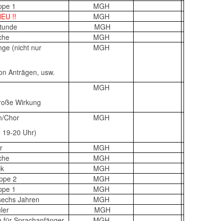
uppe 1
MGH
NEU !!
MGH
hstunde
MGH
ache
MGH
nge (nicht nur
MGH
von Anträgen, usw.
MGH
roße Wirkung
n/Chor
MGH
 19-20 Uhr)
er
MGH
ache
MGH
ck
MGH
uppe 2
MGH
uppe 1
MGH
 sechs Jahren
MGH
üler
MGH
h für Sprachanfänger
MGH