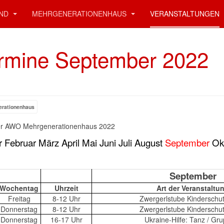
AND
MEHRGENERATIONENHAUS
VERANSTALTUNGEN
rmine September 2022
erationenhaus
er AWO Mehrgenerationenhaus 2022
r
Februar
März
April
Mai
Juni
Juli
August
September
Ok
September
Wochentag
Uhrzeit
Art der Veranstaltu
Freitag
8-12 Uhr
Zwergerlstube Kindersch
Donnerstag
8-12 Uhr
Zwergerlstube Kindersch
Donnerstag
16-17 Uhr
Ukraine-Hilfe: Tanz / Gr