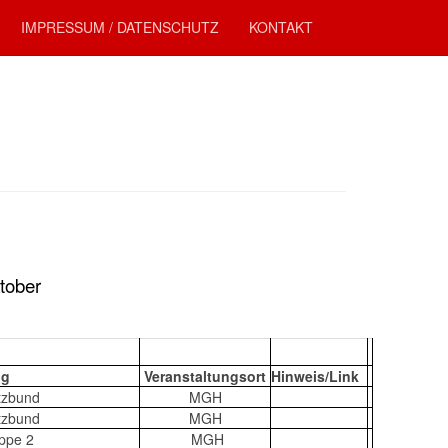
IMPRESSUM / DATENSCHUTZ
KONTAKT
tober
ng
Veranstaltungsort
Hinweis/Link
utzbund
MGH
utzbund
MGH
uppe 2
MGH