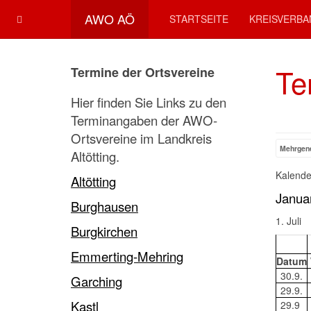
AWO AÖ
STARTSEITE
KREISVERB
Te
Termine der Ortsvereine
Hier finden Sie Links zu den
Terminangaben der AWO-
Ortsvereine im Landkreis
Mehrgen
Altötting.
Kalend
Altötting
Janua
Burghausen
1. Juli
Burgkirchen
Emmerting-Mehring
Datum
30.9.
Garching
29.9.
Kastl
29.9