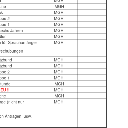
er
MGH
ache
MGH
ck
MGH
uppe 2
MGH
uppe 1
MGH
 sechs Jahren
MGH
ler
MGH
h für Sprachanfänger
MGH
Sprechübungen
utzbund
MGH
utzbund
MGH
uppe 2
MGH
uppe 1
MGH
stunde
MGH
NEU !!
MGH
ache
MGH
nge (nicht nur
MGH
von Anträgen, usw.