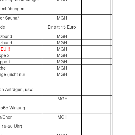
Sprechübungen
der Sauna"
MGH
nde
Eintritt 15 Euro
utzbund
MGH
utzbund
MGH
NEU !!
MGH
uppe 2
MGH
uppe 1
MGH
ache
MGH
nge (nicht nur
MGH
von Anträgen, usw.
MGH
roße Wirkung
n/Chor
MGH
 19-20 Uhr)