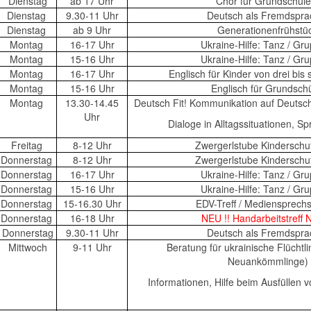
Dienstag
ab 17 Uhr
Chor für Grundschül
Dienstag
9.30-11 Uhr
Deutsch als Fremdspr
Dienstag
ab 9 Uhr
Generationenfrühstü
Montag
16-17 Uhr
Ukraine-Hilfe: Tanz / Gr
Montag
15-16 Uhr
Ukraine-Hilfe: Tanz / Gr
Montag
16-17 Uhr
Englisch für Kinder von drei bis
Montag
15-16 Uhr
Englisch für Grundschü
Montag
13.30-14.45
Deutsch Fit! Kommunikation auf Deutsc
Uhr
Dialoge in Alltagssituationen, 
Freitag
8-12 Uhr
Zwergerlstube Kindersch
Donnerstag
8-12 Uhr
Zwergerlstube Kindersch
Donnerstag
16-17 Uhr
Ukraine-Hilfe: Tanz / Gr
Donnerstag
15-16 Uhr
Ukraine-Hilfe: Tanz / Gr
Donnerstag
15-16.30 Uhr
EDV-Treff / Mediensprech
Donnerstag
16-18 Uhr
NEU !! Handarbeitstreff 
Donnerstag
9.30-11 Uhr
Deutsch als Fremdspr
Mittwoch
9-11 Uhr
Beratung für ukrainische Flüchtli
Neuankömmlinge)
Informationen, Hilfe beim Ausfüllen 