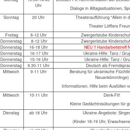
Uhr
Dialoge in Alltagssituationen, 
Sonntag
20 Uhr
Theateraufführung "Allein in 
Theater Löfflers Freu
Freitag
8-12 Uhr
Zwergerlstube Kindersch
Donnerstag
8-12 Uhr
Zwergerlstube Kindersch
Donnerstag
16-18 Uhr
NEU !! Handarbeitstreff 
Donnerstag
16-17 Uhr
Ukraine-Hilfe: Tanz / Gr
Donnerstag
15-16 Uhr
Ukraine-Hilfe: Tanz / Gr
Donnerstag
9.30-11 Uhr
Deutsch als Fremdspr
Mittwoch
9-11 Uhr
Beratung für ukrainische Flüchtli
Neuankömmlinge)
Informationen, Hilfe beim Ausfüllen 
Mittwoch
10-11 Uhr
Denk-Fit!
Kleine Gedächtnisübungen für g
Dienstag
ab 18 Uhr
Ukraine-Angebote: Singe
(Kinder 18-19 Uhr, Erwachsene