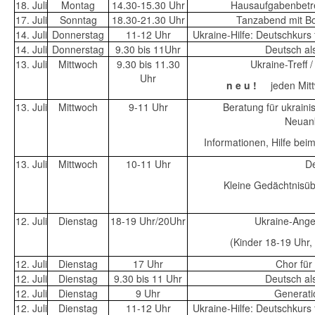
18. Juli
Montag
14.30-15.30 Uhr
Hausaufgabenbetr
17. Juli
Sonntag
18.30-21.30 Uhr
Tanzabend mit Bo
14. Juli
Donnerstag
11-12 Uhr
Ukraine-Hilfe: Deutschkurs
14. Juli
Donnerstag
9.30 bis 11Uhr
Deutsch a
13. Juli
Mittwoch
9.30 bis 11.30
Ukraine-Treff 
Uhr
n e u !
jeden Mit
13. Juli
Mittwoch
9-11 Uhr
Beratung für ukrainis
Neuan
Informationen, Hilfe bei
13. Juli
Mittwoch
10-11 Uhr
De
Kleine Gedächtnisü
12. Juli
Dienstag
18-19 Uhr/20Uhr
Ukraine-Ange
(Kinder 18-19 Uhr
12. Juli
Dienstag
17 Uhr
Chor für
12. Juli
Dienstag
9.30 bis 11 Uhr
Deutsch a
12. Juli
Dienstag
9 Uhr
Generati
12. Juli
Dienstag
11-12 Uhr
Ukraine-Hilfe: Deutschkurs