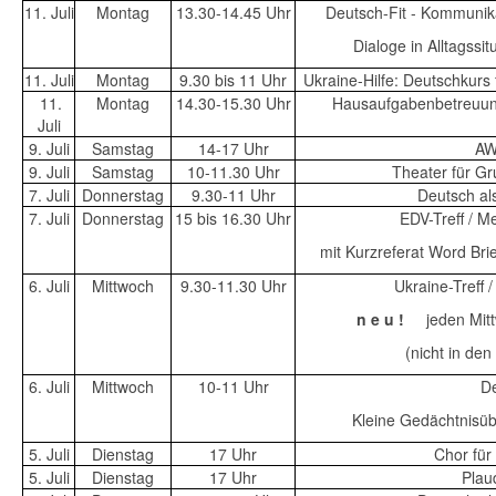
11. Juli
Montag
13.30-14.45 Uhr
Deutsch-Fit - Kommunika
Dialoge in Alltagss
11. Juli
Montag
9.30 bis 11 Uhr
Ukraine-Hilfe: Deutschkurs
11.
Montag
14.30-15.30 Uhr
Hausaufgabenbetreuun
Juli
9. Juli
Samstag
14-17 Uhr
AW
9. Juli
Samstag
10-11.30 Uhr
Theater für G
7. Juli
Donnerstag
9.30-11 Uhr
Deutsch a
7. Juli
Donnerstag
15 bis 16.30 Uhr
EDV-Treff / 
mit Kurzreferat Word Brie
6. Juli
Mittwoch
9.30-11.30 Uhr
Ukraine-Treff 
n e u !
jeden Mit
(nicht in den
6. Juli
Mittwoch
10-11 Uhr
De
Kleine Gedächtnisü
5. Juli
Dienstag
17 Uhr
Chor für
5. Juli
Dienstag
17 Uhr
Plau