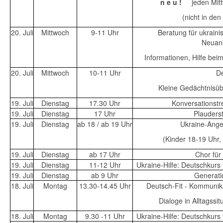
n e u !
jeden Mit
(nicht in den
20. Juli
Mittwoch
9-11 Uhr
Beratung für ukrainis
Neuan
Informationen, Hilfe bei
20. Juli
Mittwoch
10-11 Uhr
De
Kleine Gedächtnisü
19. Juli
Dienstag
17.30 Uhr
Konversationstr
19. Juli
Dienstag
17 Uhr
Plauders
19. Juli
Dienstag
ab 18 / ab 19 Uhr
Ukraine-Ange
(Kinder 18-19 Uhr
19. Juli
Dienstag
ab 17 Uhr
Chor für
19. Juli
Dienstag
11-12 Uhr
Ukraine-Hilfe: Deutschkurs
19. Juli
Dienstag
ab 9 Uhr
Generati
18. Juli
Montag
13.30-14.45 Uhr
Deutsch-Fit - Kommunika
Dialoge in Alltagss
18. Juli
Montag
9.30 -11 Uhr
Ukraine-Hilfe: Deutschkurs