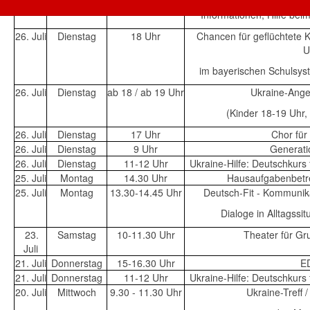
Informationen, Hilfe bei
26. Juli
Dienstag
18 Uhr
Chancen für geflüchtete 
U
im bayerischen Schulsys
26. Juli
Dienstag
ab 18 / ab 19 Uhr
Ukraine-Ange
(Kinder 18-19 Uhr
26. Juli
Dienstag
17 Uhr
Chor für
26. Juli
Dienstag
9 Uhr
Generati
26. Juli
Dienstag
11-12 Uhr
Ukraine-Hilfe: Deutschkurs
25. Juli
Montag
14.30 Uhr
Hausaufgabenbetr
25. Juli
Montag
13.30-14.45 Uhr
Deutsch-Fit - Kommunika
Dialoge in Alltagss
23.
Samstag
10-11.30 Uhr
Theater für G
Juli
21. Juli
Donnerstag
15-16.30 Uhr
ED
21. Juli
Donnerstag
11-12 Uhr
Ukraine-Hilfe: Deutschkurs
20. Juli
Mittwoch
9.30 - 11.30 Uhr
Ukraine-Treff 