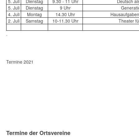
5. Juli
Dienstag
9.30 - 11 Uhr
Deutsch a
5. Juli
Dienstag
9 Uhr
Generati
4. Juli
Montag
14.30 Uhr
Hausaufgabe
2. Juli
Samstag
10-11.30 Uhr
Theater f
.
Termine 2021
Termine der Ortsvereine