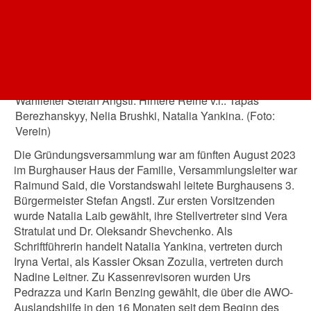
Opfern des Krieges in vielfacher Hinsicht helfen.
AWO-Mehrgenerationenhaus
Das AWO-Journal - Magazin für mehr Lebensfreude
KOLOS-Gründungsmitglieder und Vorstandsmitglieder
AWO Landesverband Bayern
(vordere Reihe v.l.): Oksana Zozulia, Nadine Leitner, Dr.
Oleksandr Shevchenko, Natalia Laib, Vera Stratulat,
AWO Oberbayern
Irina Vertai sowie Burghausens 3. Bürgermeister und
Wahlleiter Stefan Angstl. Hintere Reihe v.l.: Tapas
Berezhanskyy, Nelia Brushki, Natalia Yankina. (Foto:
Verein)
Die Gründungsversammlung war am fünften August 2023
im Burghauser Haus der Familie, Versammlungsleiter war
Raimund Said, die Vorstandswahl leitete Burghausens 3.
Bürgermeister Stefan Angstl. Zur ersten Vorsitzenden
wurde Natalia Laib gewählt, ihre Stellvertreter sind Vera
Stratulat und Dr. Oleksandr Shevchenko. Als
Schriftführerin handelt Natalia Yankina, vertreten durch
Iryna Vertai, als Kassier Oksan Zozulia, vertreten durch
Nadine Leitner. Zu Kassenrevisoren wurden Urs
Pedrazza und Karin Benzing gewählt, die über die AWO-
Auslandshilfe in den 16 Monaten seit dem Beginn des