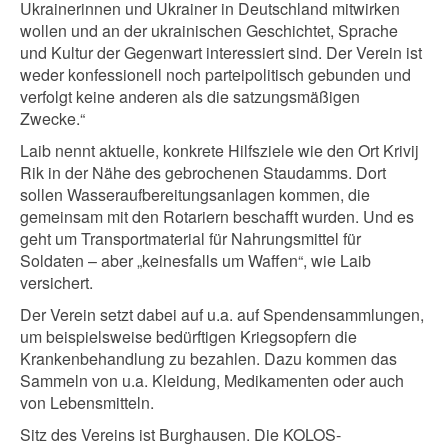
Ukrainerinnen und Ukrainer in Deutschland mitwirken
wollen und an der ukrainischen Geschichtet, Sprache
und Kultur der Gegenwart interessiert sind. Der Verein ist
weder konfessionell noch parteipolitisch gebunden und
verfolgt keine anderen als die satzungsmäßigen
Zwecke.“
Laib nennt aktuelle, konkrete Hilfsziele wie den Ort Krivij
Rik in der Nähe des gebrochenen Staudamms. Dort
sollen Wasseraufbereitungsanlagen kommen, die
gemeinsam mit den Rotariern beschafft wurden. Und es
geht um Transportmaterial für Nahrungsmittel für
Soldaten – aber „keinesfalls um Waffen“, wie Laib
versichert.
Der Verein setzt dabei auf u.a. auf Spendensammlungen,
um beispielsweise bedürftigen Kriegsopfern die
Krankenbehandlung zu bezahlen. Dazu kommen das
Sammeln von u.a. Kleidung, Medikamenten oder auch
von Lebensmitteln.
Sitz des Vereins ist Burghausen. Die KOLOS-