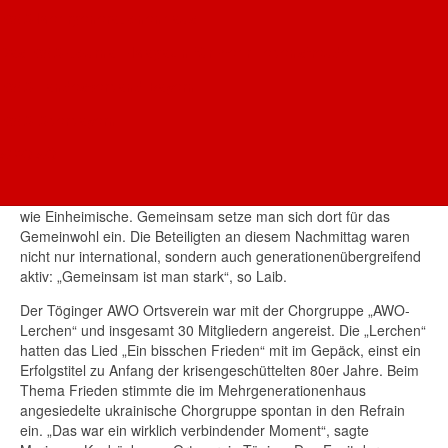
des Nachmittags bei.
AWO-Mehrgenerationenhaus
Die Veranstalter stellten das herausragende ehrenamtliche
Das AWO-Journal - Magazin für mehr Lebensfreude
Engagement aktiver Vereinsmitglieder heraus – etwa 15 von
ihnen waren schon für die Organisation und das Gelingen der
AWO Landesverband Bayern
dreistündigen Veranstaltung im Einsatz. Natalia Laib, Leiterin
des AWO Mehrgenerationenhauses und Vorsitzende des
AWO Oberbayern
Vereins Kolos sagte, von den vor dem Krieg geflüchteten
AWO AÖ
Ukrainern seien in der Region Altötting mittlerweile mehr
ehrenamtlich aktiv als in ihrer Heimat. Der vor wenigen Wochen
gegründete Verein zähle derzeit etwa 100 Mitglieder, Ukrainer
wie Einheimische. Gemeinsam setze man sich dort für das
Gemeinwohl ein. Die Beteiligten an diesem Nachmittag waren
nicht nur international, sondern auch generationenübergreifend
aktiv: „Gemeinsam ist man stark“, so Laib.
Der Töginger AWO Ortsverein war mit der Chorgruppe „AWO-
Lerchen“ und insgesamt 30 Mitgliedern angereist. Die „Lerchen“
hatten das Lied „Ein bisschen Frieden“ mit im Gepäck, einst ein
Erfolgstitel zu Anfang der krisengeschüttelten 80er Jahre. Beim
Thema Frieden stimmte die im Mehrgenerationenhaus
angesiedelte ukrainische Chorgruppe spontan in den Refrain
ein. „Das war ein wirklich verbindender Moment“, sagte