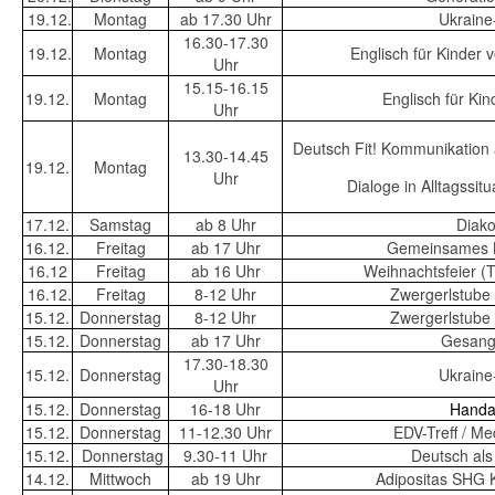
19.12.
Montag
ab 17.30 Uhr
Ukraine-
16.30-17.30
19.12.
Montag
Englisch für Kinder 
Uhr
15.15-16.15
19.12.
Montag
Englisch für Ki
Uhr
Deutsch Fit! Kommunikation 
13.30-14.45
19.12.
Montag
Uhr
Dialoge in Alltagssi
17.12.
Samstag
ab 8 Uhr
Diak
16.12.
Freitag
ab 17 Uhr
Gemeinsames B
16.12
Freitag
ab 16 Uhr
Weihnachtsfeier (
16.12.
Freitag
8-12 Uhr
Zwergerlstube
15.12.
Donnerstag
8-12 Uhr
Zwergerlstube
15.12.
Donnerstag
ab 17 Uhr
Gesangs
17.30-18.30
15.12.
Donnerstag
Ukraine-
Uhr
15.12.
Donnerstag
16-18 Uhr
Handar
15.12.
Donnerstag
11-12.30 Uhr
EDV-Treff / M
15.12.
Donnerstag
9.30-11 Uhr
Deutsch al
14.12.
Mittwoch
ab 19 Uhr
Adipositas SHG K