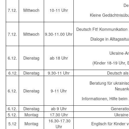
Den
7.12.
Mittwoch
10-11 Uhr
Kleine Gedächtnisüb
Deutsch Fit! Kommunikation 
7.12.
Mittwoch
9.30-11.00 Uhr
Dialoge in Alltagssi
Ukraine-A
6.12.
Dienstag
ab 18 Uhr
(Kinder 18-19 Uhr,
6.12.
Dienstag
9.30-11 Uhr
Deutsch al
Beratung für ukrainisc
Neuank
6.12.
Dienstag
9-11 Uhr
Informationen, Hilfe beim
6.12.
Dienstag
ab 9 Uhr
Generatio
5.12.
Montag
17.30 Uhr
Ukraine 
16.30-17.30
5.12
Montag
Englisch für Kinder 
Uhr