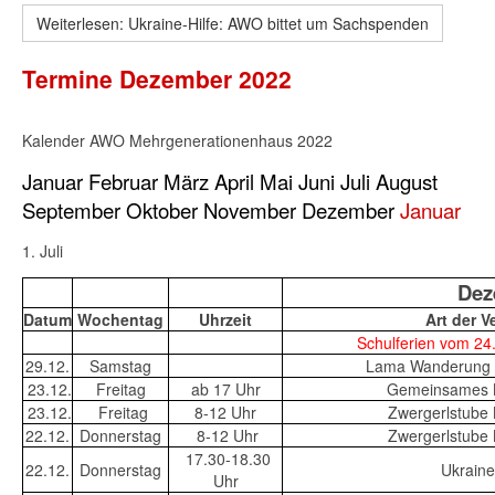
Weiterlesen: Ukraine-Hilfe: AWO bittet um Sachspenden
Termine Dezember 2022
Kalender AWO Mehrgenerationenhaus 2022
Januar
Februar
März
April
Mai
Juni
Juli
August
September
Oktober
November
Dezember
Januar
1. Juli
Dez
Datum
Wochentag
Uhrzeit
Art der V
Schulferien vom 24.
29.12.
Samstag
Lama Wanderung 
23.12.
Freitag
ab 17 Uhr
Gemeinsames B
23.12.
Freitag
8-12 Uhr
Zwergerlstube
22.12.
Donnerstag
8-12 Uhr
Zwergerlstube
17.30-18.30
22.12.
Donnerstag
Ukraine-
Uhr