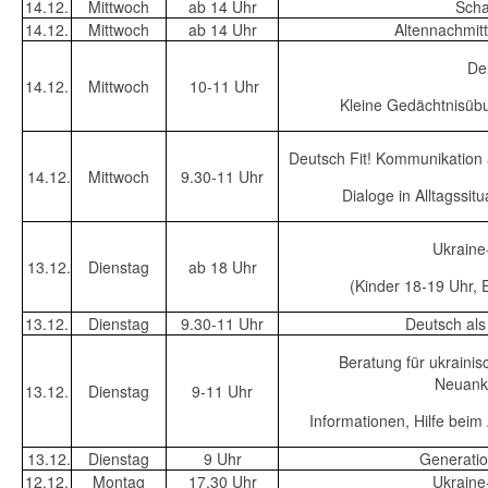
14.12.
Mittwoch
ab 14 Uhr
Scha
14.12.
Mittwoch
ab 14 Uhr
Altennachmitt
Den
14.12.
Mittwoch
10-11 Uhr
Kleine Gedächtnisüb
Deutsch Fit! Kommunikation 
14.12.
Mittwoch
9.30-11 Uhr
Dialoge in Alltagssi
Ukraine-
13.12.
Dienstag
ab 18 Uhr
(Kinder 18-19 Uhr,
13.12.
Dienstag
9.30-11 Uhr
Deutsch al
Beratung für ukrainisc
Neuank
13.12.
Dienstag
9-11 Uhr
Informationen, Hilfe beim
13.12.
Dienstag
9 Uhr
Generatio
12.12.
Montag
17.30 Uhr
Ukraine-