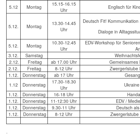
15.15-16.15
5.12
Montag
Englisch für Ki
Uhr
Deutsch Fit! Kommunikation 
13.30-14.45
5.12.
Montag
Uhr
Dialoge in Alltagssi
10.30-12.45
EDV-Workshop für Senioren
5.12.
Montag
Uhr
An
3.12.
Samstag
Weihnachtsfe
2.12.
Freitag
ab 17.00 Uhr
Gemeinsames B
2.12.
Freitag
8-12 Uhr
Zwergerlstube
1.12.
Donnerstag
ab 17 Uhr
Gesangs
17.30-18.30
1.12
Donnerstag
Ukraine 
Uhr
1.12.
Donnerstag
16-18 Uhr
Handar
1.12.
Donnerstag
11-12:30 Uhr
EDV / Medi
1.12.
Donnerstag
9.30-11 Uhr
Deutsch al
1.12.
Donnerstag
8-12 Uhr
Zwergerlstube
.