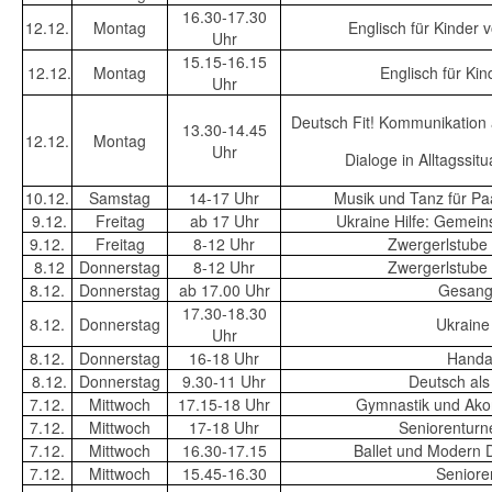
16.30-17.30
12.12.
Montag
Englisch für Kinder 
Uhr
15.15-16.15
12.12.
Montag
Englisch für Ki
Uhr
Deutsch Fit! Kommunikation 
13.30-14.45
12.12.
Montag
Uhr
Dialoge in Alltagssi
10.12.
Samstag
14-17 Uhr
Musik und Tanz für Pa
9.12.
Freitag
ab 17 Uhr
Ukraine Hilfe: Gemei
9.12.
Freitag
8-12 Uhr
Zwergerlstube
8.12
Donnerstag
8-12 Uhr
Zwergerlstube
8.12.
Donnerstag
ab 17.00 Uhr
Gesangs
17.30-18.30
8.12.
Donnerstag
Ukraine 
Uhr
8.12.
Donnerstag
16-18 Uhr
Handar
8.12.
Donnerstag
9.30-11 Uhr
Deutsch al
7.12.
Mittwoch
17.15-18 Uhr
Gymnastik und Akor
7.12.
Mittwoch
17-18 Uhr
Seniorenturn
7.12.
Mittwoch
16.30-17.15
Ballet und Modern 
7.12.
Mittwoch
15.45-16.30
Seniore