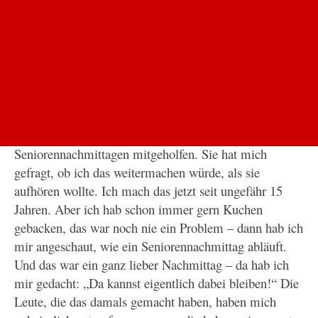
AWO-Mehrgenerationenhaus
„Da kannst eigentlich dabei bleiben“ - Irmgard
Das AWO-Journal - Magazin für mehr Lebensfreude
Paßler ist beim AWO-Ortsverein Winhöring,
Mitglied eines Serviceteams für 14-tägige
AWO Landesverband Bayern
Seniorennachmittage
AWO Oberbayern
Wie kamen Sie zum Ehrenamt?
AWO AÖ
Meine Schwiegermutter hatte schon bei den
Seniorennachmittagen mitgeholfen. Sie hat mich
gefragt, ob ich das weitermachen würde, als sie
aufhören wollte. Ich mach das jetzt seit ungefähr 15
Jahren. Aber ich hab schon immer gern Kuchen
gebacken, das war noch nie ein Problem – dann hab ich
mir angeschaut, wie ein Seniorennachmittag abläuft.
Und das war ein ganz lieber Nachmittag – da hab ich
mir gedacht: „Da kannst eigentlich dabei bleiben!“ Die
Leute, die das damals gemacht haben, haben mich