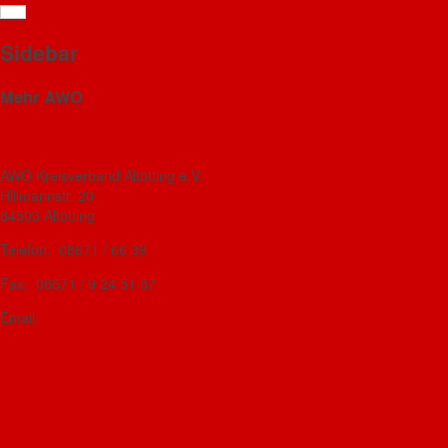
Generationentanz-Termine
Sidebar
bis Ende 2026
A
Mehr AWO
AWO Kreisverband Altötting
A
AWO Kreisverband Altötting e.V.
Hillmannstr. 20
84503 Altötting
D
Telefon: 08671 / 66 39
Fax: 08671 / 9 24 51 87
D
Email:
awo-kv-aoe@t-online.de
AWO-Mehrgenerationenhaus
D
Das AWO-Journal - Magazin für mehr Lebensfreude
AWO Landesverband Bayern