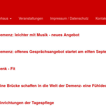
emenz-Allianz: Netzwerk startet mit Info-Aufarbeitung
emenz-Infos - die Termine September bis November 2024
enhaus
Veranstaltungen
Impressum / Datenschutz
Kontak
emenz: leichter mit Musik - neues Angebot
emenz: offenes Gesprächsangebot startet am elften Sep
enk - Fit
ine Brücke schaffen in die Welt der Demenz- eine Fühl
inrichtungen der Tagespflege