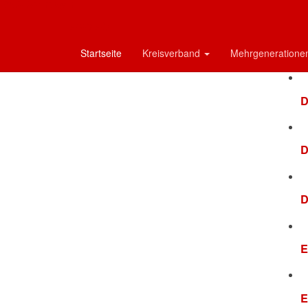
D
AWO Oberbayern
AWO AÖ
D
Startseite
Kreisverband
Mehrgeneration
D
D
D
E
E