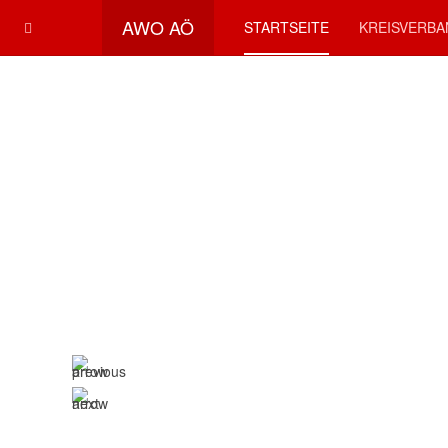
AWO AÖ
STARTSEITE
KREISVERB