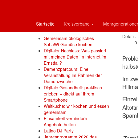
Kontakt / Team
EDV
AWO Oberbayern
Anfahrt
AWO AÖ
202
Startseite
Kreisverband
Mehrgeneration
Neue Artikel
Details
Gemeinsam ökologisches
0
SoLaWi-Gemüse kochen
Digitaler Nachlass: Was passiert
mit meinen Daten im Internet im
Proble
Ernstfall?
halbst
Demenzparcours: Eine
Veranstaltung im Rahmen der
Im zw
Demenzwoche
Hillma
Digitale Gesundheit: praktisch
erleben – direkt auf Ihrem
Einze
Smartphone
Weltküche: wir kochen und essen
Altött
gemeinsam
Spambo
Einsamkeit verhindern –
Angebote helfen
Latino DJ Party
Jahresprogramm 2026 des