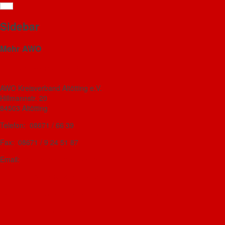
Sidebar
Mehr AWO
AWO Kreisverband Altötting
AWO Kreisverband Altötting e.V.
Hillmannstr. 20
84503 Altötting
Telefon: 08671 / 66 39
Fax: 08671 / 9 24 51 87
Email:
awo-kv-aoe@t-online.de
AWO-Mehrgenerationenhaus
Das AWO-Journal - Magazin für mehr Lebensfreude
AWO Landesverband Bayern