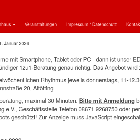
-Treff / Mediensprechstunde - Ter
6
enhaus
Veranstaltungen
Impressum / Datenschutz
Kontak
1. Januar 2026
me mit Smartphone, Tablet oder PC - dann ist unser ED
ündiger 1zu1-Beratung genau richtig. Das Angebot wird z
eiwöchentlichen Rhythmus jeweils donnerstags, 11-12
nnstraße 20, Altötting.
lberatung, maximal 30 Minuten.
Bitte mit Anmeldung
b
ing e.V., Geschäftsstelle Telefon 08671 9268750 oder pe
ts geschützt! Zur Anzeige muss JavaScript eingeschalt