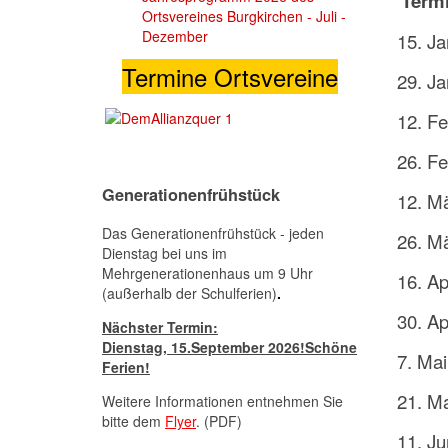
Term
Ortsvereines Burgkirchen - Juli -
Dezember
15. J
Termine Ortsvereine
29. Ja
12. F
26. Fe
Generationenfrühstück
12. M
Das Generationenfrühstück - jeden
26. M
Dienstag bei uns im
Mehrgenerationenhaus um 9 Uhr
16. Ap
(außerhalb der Schulferien)
.
30. Ap
Nächster Termin:
Dienstag,
15.September 2026
!Schöne
7. Ma
Ferien!
21. M
Weitere Informationen entnehmen Sie
bitte dem
Flyer
. (PDF)
11. Ju