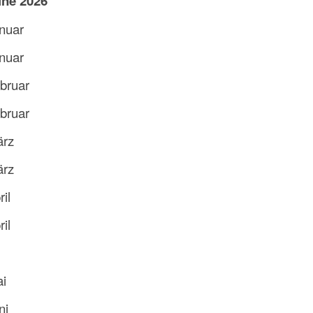
ine 2026
anuar
nuar
ebruar
bruar
ärz
ärz
ril
ril
i
ai
ni