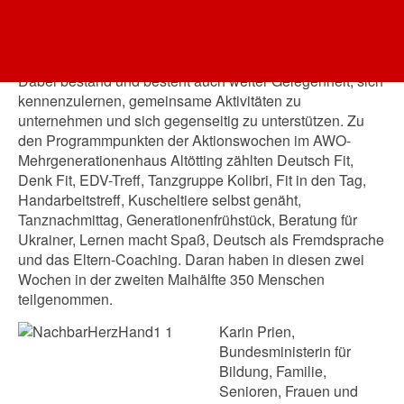
Programmpunkte. Die Aktion „Nachbarschaft mit Herz
AWO Oberbayern
und Hand“ hatte zum Ziel das Zusammenleben und die
AWO AÖ
soziale Interaktion fördern und die Angebote des AWO-
Mehrgenerationenhauses Altötting zu präsentieren.
Dabei bestand und besteht auch weiter Gelegenheit, sich
kennenzulernen, gemeinsame Aktivitäten zu
unternehmen und sich gegenseitig zu unterstützen. Zu
den Programmpunkten der Aktionswochen im AWO-
Mehrgenerationenhaus Altötting zählten Deutsch Fit,
Denk Fit, EDV-Treff, Tanzgruppe Kolibri, Fit in den Tag,
Handarbeitstreff, Kuscheltiere selbst genäht,
Tanznachmittag, Generationenfrühstück, Beratung für
Ukrainer, Lernen macht Spaß, Deutsch als Fremdsprache
und das Eltern-Coaching. Daran haben in diesen zwei
Wochen in der zweiten Maihälfte 350 Menschen
teilgenommen.
Karin Prien,
Bundesministerin für
Bildung, Familie,
Senioren, Frauen und